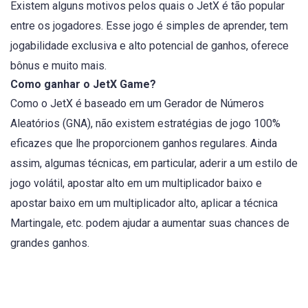
Existem alguns motivos pelos quais o JetX é tão popular
entre os jogadores. Esse jogo é simples de aprender, tem
jogabilidade exclusiva e alto potencial de ganhos, oferece
bônus e muito mais.
Como ganhar o JetX Game?
Como o JetX é baseado em um Gerador de Números
Aleatórios (GNA), não existem estratégias de jogo 100%
eficazes que lhe proporcionem ganhos regulares. Ainda
assim, algumas técnicas, em particular, aderir a um estilo de
jogo volátil, apostar alto em um multiplicador baixo e
apostar baixo em um multiplicador alto, aplicar a técnica
Martingale, etc. podem ajudar a aumentar suas chances de
grandes ganhos.