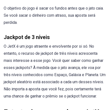
O objetivo do jogo é sacar os fundos antes que o jato caia.
Se você sacar o dinheiro com atraso, sua aposta será
perdida.
Jackpot de 3 níveis
O JetX é um jogo atraente e envolvente por si só. No
entanto, o recurso de jackpot de três níveis acrescenta
mais interesse a esse jogo. Você quer saber como ganhar
esses jackpots? À medida que o jato avança, ele voa por
três níveis conhecidos como Espaço, Galáxia e Planeta. Um
jackpot aleatório está associado a cada um desses níveis.
Não importa a aposta que você fez, pois certamente terá
uma chance de ganhar o prêmio se o jackpot funcionar.