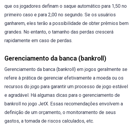
que os jogadores definam o saque automático para 1,50 no
primeiro caso e para 2,00 no segundo. Se os usuários
ganharem, eles terão a possibilidade de obter prêmios bem
grandes. No entanto, o tamanho das perdas crescerá
rapidamente em caso de perdas.
Gerenciamento da banca (bankroll)
Gerenciamento da banca (bankroll) em jogos geralmente se
refere à prática de gerenciar efetivamente a moeda ou os
recursos do jogo para garantir um processo de jogo estável
e agradável. Há algumas dicas para o gerenciamento de
bankroll no jogo JetX. Essas recomendações envolvem a
definição de um orçamento, o monitoramento de seus
gastos, a tomada de riscos calculados, etc.