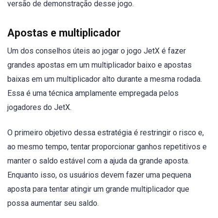
versão de demonstração desse jogo.
Apostas e multiplicador
Um dos conselhos úteis ao jogar o jogo JetX é fazer
grandes apostas em um multiplicador baixo e apostas
baixas em um multiplicador alto durante a mesma rodada.
Essa é uma técnica amplamente empregada pelos
jogadores do JetX.
O primeiro objetivo dessa estratégia é restringir o risco e,
ao mesmo tempo, tentar proporcionar ganhos repetitivos e
manter o saldo estável com a ajuda da grande aposta.
Enquanto isso, os usuários devem fazer uma pequena
aposta para tentar atingir um grande multiplicador que
possa aumentar seu saldo.